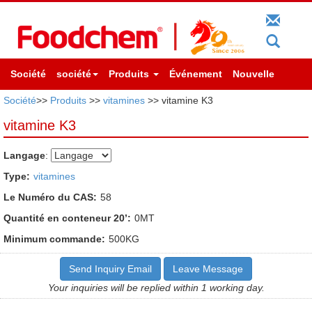
Société
société
Produits
Événement
Nouvelle
Société
>>
Produits
>>
vitamines
>> vitamine K3
vitamine K3
Langage
:
Type:
vitamines
Le Numéro du CAS:
58
Quantité en conteneur 20’:
0MT
Minimum commande:
500KG
Send Inquiry Email
Leave Message
Your inquiries will be replied within 1 working day.