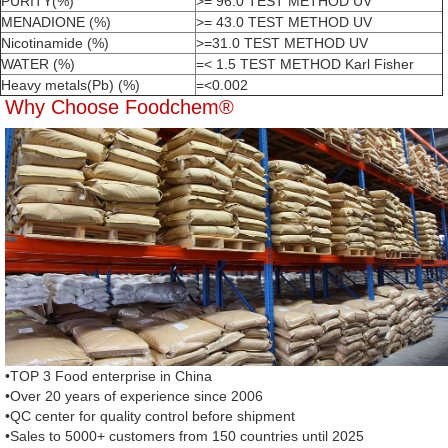
PURITY(%)
>= 96.0 TEST METHOD
UV
MENADIONE (%)
>= 43.0 TEST METHOD
UV
Nicotinamide (%)
>=31.0 TEST METHOD
UV
WATER (%)
=< 1.5 TEST METHOD
Karl Fisher
Heavy metals(Pb) (%)
=<0.002
Why Choose Foodchem®
•TOP 3 Food enterprise in China
•Over 20 years of experience since 2006
•QC center for quality control before shipment
•Sales to 5000+ customers from 150 countries until 2025