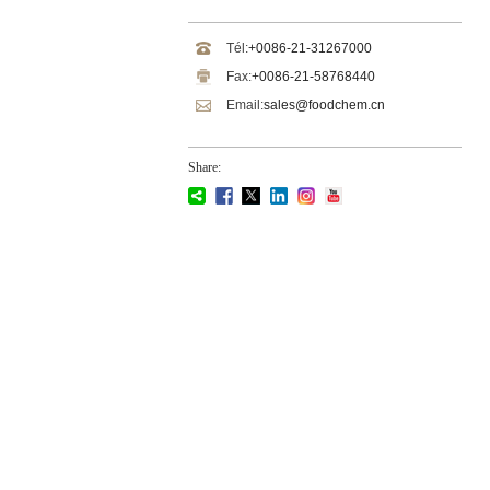
Tél:
+0086-21-31267000
Fax:
+0086-21-58768440
Email:
sales@foodchem.cn
Share: