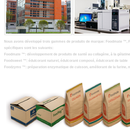
Nous avons développé trois gammes de produits de marque: Foodmate ™, 
spécifiques sont les suivants:
Foodmate ™: développement de produits de santé au collagène, à la gélatine e
Foodsweet ™: édulcorant naturel, édulcorant composé, édulcorant de table
Foodzyms ™: préparation enzymatique de cuisson, améliorant de la farine, 