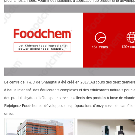
prochaines années. Fournir des solutions d'application de produit et le dévelo
Le centre de R & D de Shanghai a été créé en 2017. Au cours des deux derniè
à haute intensité, des édulcorants complexes et des édulcorants naturels pour
des produits hydrocolloïdes pour servir les clients des produits à base de vian
Rejoignez Foodchem et développez des préparations d'enzymes et des améliorant
entier.