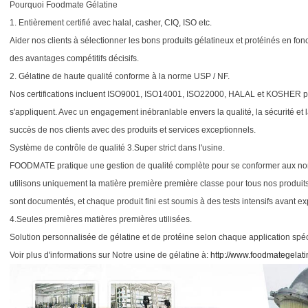
Pourquoi Foodmate Gélatine
1. Entièrement certifié avec halal, casher, CIQ, ISO etc.
Aider nos clients à sélectionner les bons produits gélatineux et protéinés en fonc
des avantages compétitifs décisifs.
2. Gélatine de haute qualité conforme à la norme USP / NF.
Nos certifications incluent ISO9001, ISO14001, ISO22000, HALAL et KOSHER pou
s'appliquent. Avec un engagement inébranlable envers la qualité, la sécurité et 
succès de nos clients avec des produits et services exceptionnels.
Système de contrôle de qualité 3.Super strict dans l'usine.
FOODMATE pratique une gestion de qualité complète pour se conformer aux nor
utilisons uniquement la matière première première classe pour tous nos produi
sont documentés, et chaque produit fini est soumis à des tests intensifs avant ex
4.Seules premières matières premières utilisées.
Solution personnalisée de gélatine et de protéine selon chaque application spéci
Voir plus d'informations sur Notre usine de gélatine à:
http://www.foodmategelati