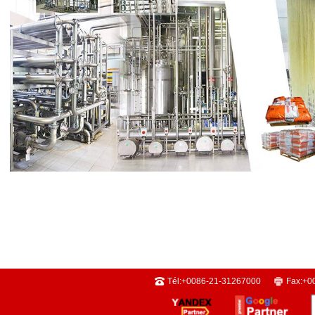
Tél:
+0086-21-31267000
Fax:
+0