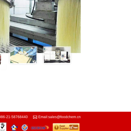
086-21-58768440
Email:
sales@foodchem.cn