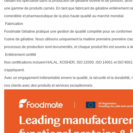
Gelatin est spécialisé dans la production de gélatine bovine et de poisson, ains
une gamme de produits carnés. En tant que fabricant de gélatine entièrement cert
comestible et pharmaceutique de la plus haute qualité au marché mondial.
Fabrication
Foodmate Gélatine pratique une gestion de qualité complète pour se conformer 
l'usine de gélatine. Nous utilisons uniquement la matière première première cla
processus de production sont documentés, et chaque produit fini est soumis à des
Entièrement certifié
Nos certifications incluent HALAL, KOSHER, ISO 22000, ISO 14001 et ISO 9001 p
s'appliquent.
Avec un engagement inébranlable envers la qualité, la sécurité et la durabilité
nos clients avec des produits et services exceptionnels.