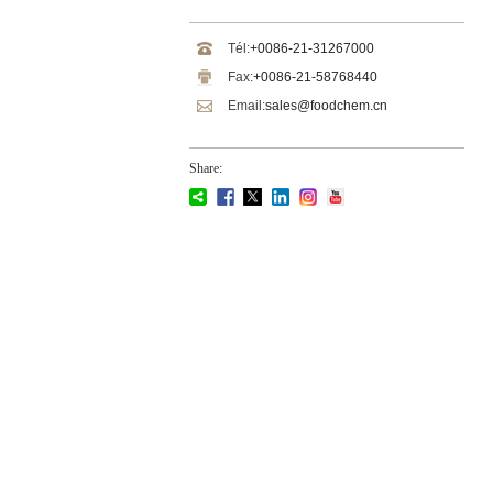
Tél:
+0086-21-31267000
Fax:
+0086-21-58768440
Email:
sales@foodchem.cn
Share: