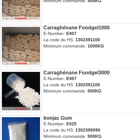
Minimum commande:
500KG
Carraghénane Foodgel1000
E-Number:
E407
La code du HS:
1302391100
Minimum commande:
1000KG
Carraghénane Foodgel3000
E-Number:
E407
La code du HS:
1302391100
Minimum commande:
500KG
konjac Gum
E-Number:
E425
La code du HS:
1302399090
Minimum commande:
500KG