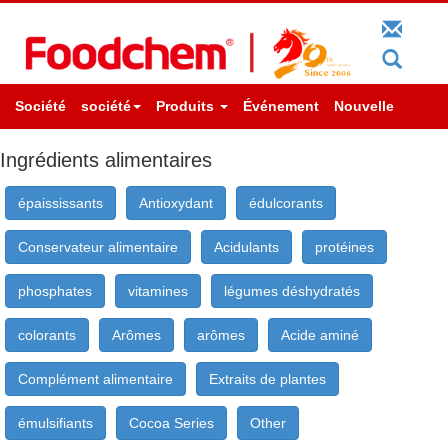
Société
société
Produits
Événement
Nouvelle
Ingrédients alimentaires
épaississants
Antioxydant
édulcorants
Conservateur alimentaire
Acidulants
protéines
phosphates
vitamines
légumes déshydratés
colorants
Arômes
arômes
Acide aminé
Complément alimentaire
Extraits de plantes
émulsifiants
Cocoa Series
Other