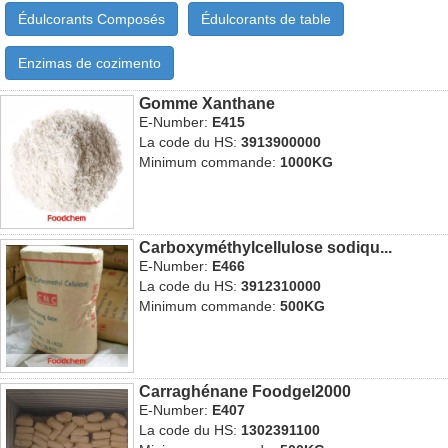
Édulcorants Composés
Édulcorants de table
Enzimas de cozimento
Gomme Xanthane
E-Number:
E415
La code du HS:
3913900000
Minimum commande:
1000KG
Carboxyméthylcellulose sodiqu...
E-Number:
E466
La code du HS:
3912310000
Minimum commande:
500KG
Carraghénane Foodgel2000
E-Number:
E407
La code du HS:
1302391100