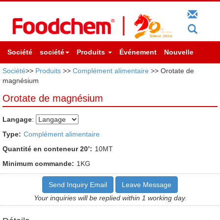
Société
société
Produits
Événement
Nouvelle
Société
>>
Produits
>>
Complément alimentaire
>> Orotate de
magnésium
Orotate de magnésium
Langage
:
Type:
Complément alimentaire
Quantité en conteneur 20’:
10MT
Minimum commande:
1KG
Send Inquiry Email
Leave Message
Your inquiries will be replied within 1 working day.