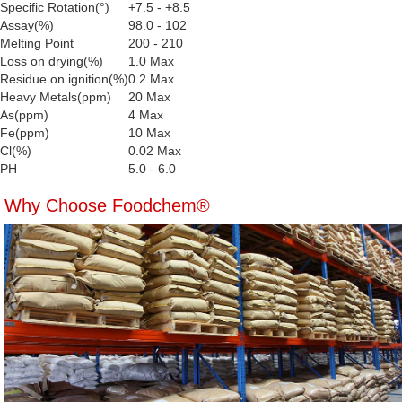
Specific Rotation(°)
+7.5 - +8.5
Assay(%)
98.0 - 102
Melting Point
200 - 210
Loss on drying(%)
1.0 Max
Residue on ignition(%)
0.2 Max
Heavy Metals(ppm)
20 Max
As(ppm)
4 Max
Fe(ppm)
10 Max
Cl(%)
0.02 Max
PH
5.0 - 6.0
Why Choose Foodchem®