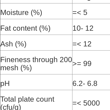
Moisture (%)
=< 5
Fat content (%)
10- 12
Ash (%)
=< 12
Fineness through 200
>= 99
mesh (%)
pH
6.2- 6.8
Total plate count
=< 5000
(cfu/g)