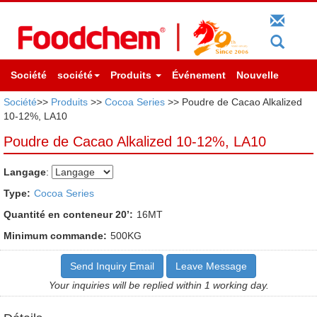
Société
société
Produits
Événement
Nouvelle
Société
>>
Produits
>>
Cocoa Series
>> Poudre de Cacao Alkalized
10-12%, LA10
Poudre de Cacao Alkalized 10-12%, LA10
Langage
:
Type:
Cocoa Series
Quantité en conteneur 20’:
16MT
Minimum commande:
500KG
Send Inquiry Email
Leave Message
Your inquiries will be replied within 1 working day.