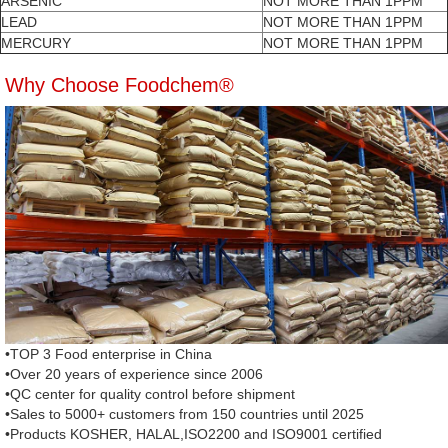
ARSENIC
NOT MORE THAN 1PPM
LEAD
NOT MORE THAN 1PPM
MERCURY
NOT MORE THAN 1PPM
Why Choose Foodchem®
•TOP 3 Food enterprise in China
•Over 20 years of experience since 2006
•QC center for quality control before shipment
•Sales to 5000+ customers from 150 countries until 2025
•Products KOSHER, HALAL,ISO2200 and ISO9001 certified