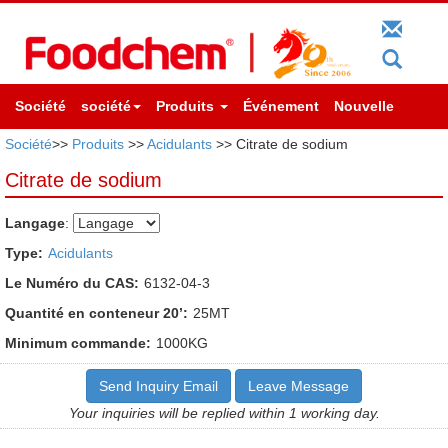
Société
société
Produits
Événement
Nouvelle
Société
>>
Produits
>>
Acidulants
>> Citrate de sodium
Citrate de sodium
Langage
:
Type:
Acidulants
Le Numéro du CAS:
6132-04-3
Quantité en conteneur 20’:
25MT
Minimum commande:
1000KG
Send Inquiry Email
Leave Message
Your inquiries will be replied within 1 working day.