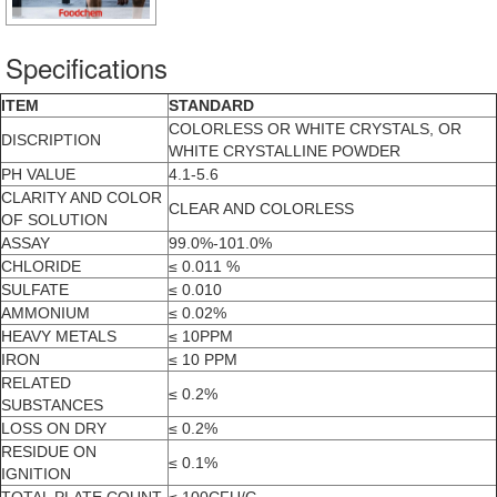
Specifications
ITEM
STANDARD
COLORLESS OR WHITE CRYSTALS, OR
DISCRIPTION
WHITE CRYSTALLINE POWDER
PH VALUE
4.1-5.6
CLARITY AND COLOR
CLEAR AND COLORLESS
OF SOLUTION
ASSAY
99.0%-101.0%
CHLORIDE
≤ 0.011 %
SULFATE
≤ 0.010
AMMONIUM
≤ 0.02%
HEAVY METALS
≤ 10PPM
IRON
≤ 10 PPM
RELATED
≤ 0.2%
SUBSTANCES
LOSS ON DRY
≤ 0.2%
RESIDUE ON
≤ 0.1%
IGNITION