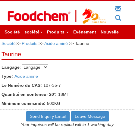
Société
société
Produits
Événement
Nouvelle
Société
>>
Produits
>>
Acide aminé
>> Taurine
Taurine
Langage
:
Type:
Acide aminé
Le Numéro du CAS:
107-35-7
Quantité en conteneur 20’:
18MT
Minimum commande:
500KG
Send Inquiry Email
Leave Message
Your inquiries will be replied within 1 working day.