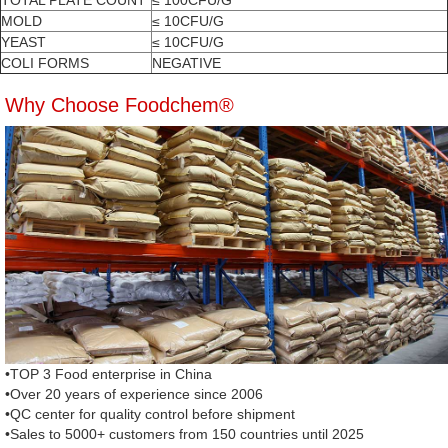
TOTAL PLATE COUNT
≤ 100CFU/G
MOLD
≤ 10CFU/G
YEAST
≤ 10CFU/G
COLI FORMS
NEGATIVE
Why Choose Foodchem®
•TOP 3 Food enterprise in China
•Over 20 years of experience since 2006
•QC center for quality control before shipment
•Sales to 5000+ customers from 150 countries until 2025