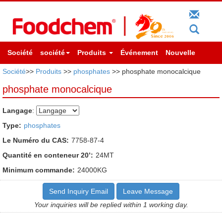
Société
société
Produits
Événement
Nouvelle
Société
>>
Produits
>>
phosphates
>> phosphate monocalcique
phosphate monocalcique
Langage
:
Type:
phosphates
Le Numéro du CAS:
7758-87-4
Quantité en conteneur 20’:
24MT
Minimum commande:
24000KG
Send Inquiry Email
Leave Message
Your inquiries will be replied within 1 working day.