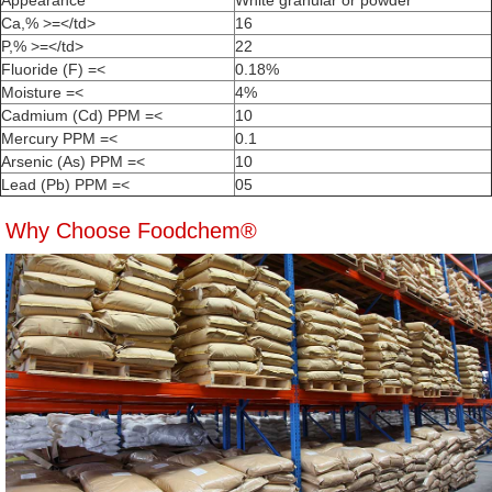
Appearance
White granular or powder
Ca,% >=</td>
16
P,% >=</td>
22
Fluoride (F) =<
0.18%
Moisture =<
4%
Cadmium (Cd) PPM =<
10
Mercury PPM =<
0.1
Arsenic (As) PPM =<
10
Lead (Pb) PPM =<
05
Why Choose Foodchem®