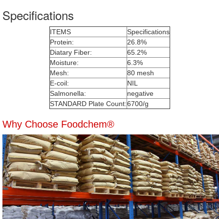
Specifications
ITEMS
Specifications
Protein:
26.8%
Diatary Fiber:
65.2%
Moisture:
6.3%
Mesh:
80 mesh
E-coil:
NIL
Salmonella:
negative
STANDARD Plate Count:
6700/g
Why Choose Foodchem®