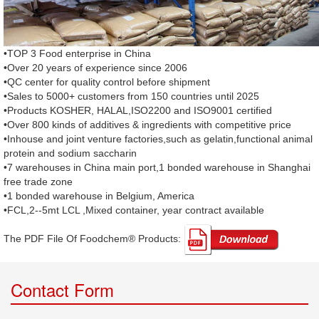
•TOP 3 Food enterprise in China
•Over 20 years of experience since 2006
•QC center for quality control before shipment
•Sales to 5000+ customers from 150 countries until 2025
•Products KOSHER, HALAL,ISO2200 and ISO9001 certified
•Over 800 kinds of additives & ingredients with competitive price
•Inhouse and joint venture factories,such as gelatin,functional animal
protein and sodium saccharin
•7 warehouses in China main port,1 bonded warehouse in Shanghai
free trade zone
•1 bonded warehouse in Belgium, America
•FCL,2--5mt LCL ,Mixed container, year contract available
The PDF File Of Foodchem® Products: