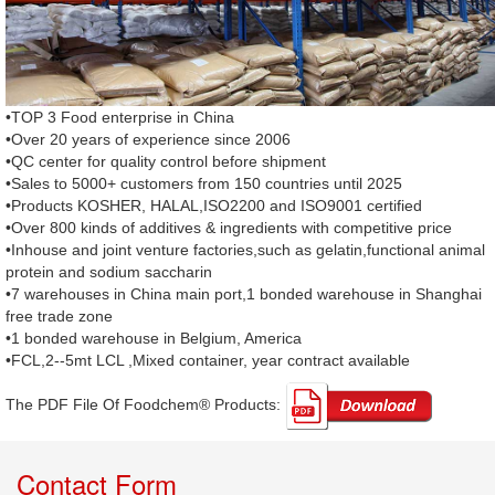
•TOP 3 Food enterprise in China
•Over 20 years of experience since 2006
•QC center for quality control before shipment
•Sales to 5000+ customers from 150 countries until 2025
•Products KOSHER, HALAL,ISO2200 and ISO9001 certified
•Over 800 kinds of additives & ingredients with competitive price
•Inhouse and joint venture factories,such as gelatin,functional animal
protein and sodium saccharin
•7 warehouses in China main port,1 bonded warehouse in Shanghai
free trade zone
•1 bonded warehouse in Belgium, America
•FCL,2--5mt LCL ,Mixed container, year contract available
The PDF File Of Foodchem® Products: