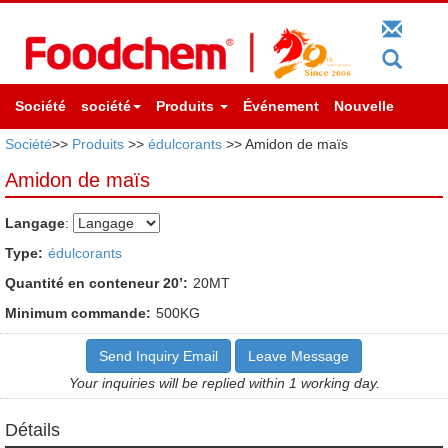
Société
société
Produits
Événement
Nouvelle
Société
>>
Produits
>>
édulcorants
>> Amidon de maïs
Amidon de maïs
Langage
:
Type:
édulcorants
Quantité en conteneur 20’:
20MT
Minimum commande:
500KG
Send Inquiry Email
Leave Message
Your inquiries will be replied within 1 working day.
Détails