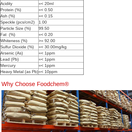
Acidity
=< 20ml
Protein (%)
=< 0.50
Ash (%)
=< 0.15
Speckle (pcs/cm2)
1.00
Particle Size (%)
99.50
Fat (%)
=< 0.20
Whiteness (%)
>= 92.00
Sulfur Dioxide (%)
=< 30.00mg/kg
Arsenic (As)
=< 1ppm
Lead (Pb)
=< 1ppm
Mercury
=< 1ppm
Heavy Metal (as Pb)
=< 10ppm
Why Choose Foodchem®