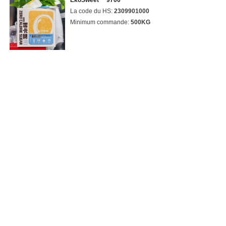
EkoSweet™ 9700
La code du HS:
2309901000
Minimum commande:
500KG