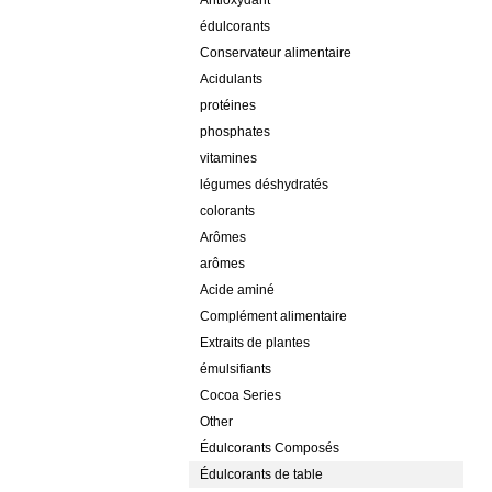
Antioxydant
édulcorants
Conservateur alimentaire
Acidulants
protéines
phosphates
vitamines
légumes déshydratés
colorants
Arômes
arômes
Acide aminé
Complément alimentaire
Extraits de plantes
émulsifiants
Cocoa Series
Other
Édulcorants Composés
Édulcorants de table