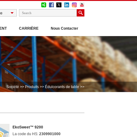
ENT
CARRIÈRE
Nous Contacter
Société
>>
Produits
>>
Édulcorants de table
>>
EkoSweet™ 9200
La code du HS:
2309901000