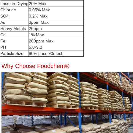
Loss on Drying
20% Max
Chloride
0.05% Max
SO4
0.2% Max
As
3ppm Max
Heavy Metals
20ppm
Ca
1% Max
Fe
200ppm Max
PH
5.0-9.0
Particle Size
80% pass 90mesh
Why Choose Foodchem®