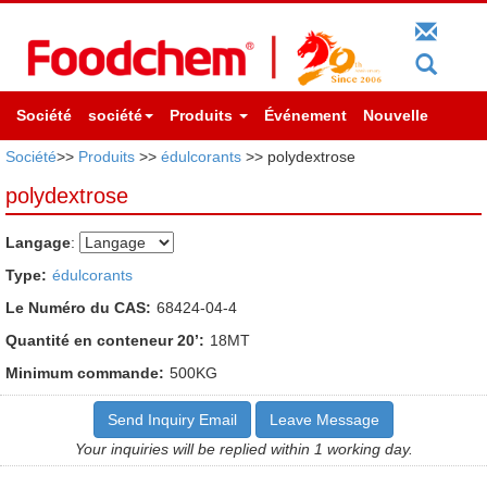
Société
société
Produits
Événement
Nouvelle
Société
>>
Produits
>>
édulcorants
>> polydextrose
polydextrose
Langage
:
Type:
édulcorants
Le Numéro du CAS:
68424-04-4
Quantité en conteneur 20’:
18MT
Minimum commande:
500KG
Send Inquiry Email
Leave Message
Your inquiries will be replied within 1 working day.