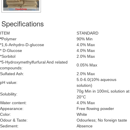
Specifications
ITEM
STANDARD
*
Polymer
90% Min
*1,6-Anhydro-D-glucose
4.0% Max
* D-Glucose
4.0% Max
*Sorbitol
2.0% Max
*5-Hydroxymethylfurfural And related
0.05% Max
compounds:
Sulfated Ash:
2.0% Max
5.0-6.0(10% aqueous
pH value:
solution)
70g Min in 100mL solution at
Solubility:
20°C
Water content:
4.0% Max
Appearance:
Free flowing powder
Color:
White
Odour & Taste:
Odourless; No foreign taste
Sediment:
Absence