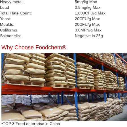
Heavy metal:
5mg/kg Max
Lead
0.5mg/kg Max
Total Plate Count:
1,000CFU/g Max
Yeast:
20CFU/g Max
Moulds:
20CFU/g Max
Coliforms
3.0MPN/g Max
Salmonella:
Negative in 25g
Why Choose Foodchem®
•TOP 3 Food enterprise in China