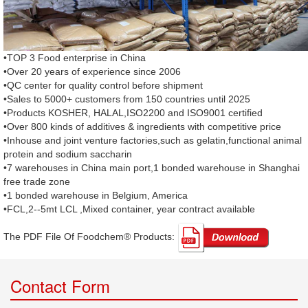
•TOP 3 Food enterprise in China
•Over 20 years of experience since 2006
•QC center for quality control before shipment
•Sales to 5000+ customers from 150 countries until 2025
•Products KOSHER, HALAL,ISO2200 and ISO9001 certified
•Over 800 kinds of additives & ingredients with competitive price
•Inhouse and joint venture factories,such as gelatin,functional animal
protein and sodium saccharin
•7 warehouses in China main port,1 bonded warehouse in Shanghai
free trade zone
•1 bonded warehouse in Belgium, America
•FCL,2--5mt LCL ,Mixed container, year contract available
The PDF File Of Foodchem® Products: