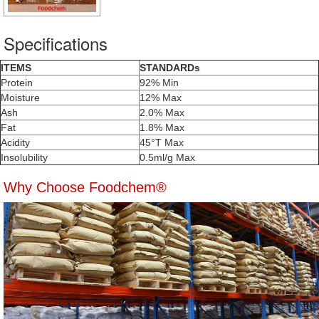
Specifications
ITEMS
STANDARDs
Protein
92% Min
Moisture
12% Max
Ash
2.0% Max
Fat
1.8% Max
Acidity
45°T Max
Insolubility
0.5ml/g Max
Why Choose Foodchem®