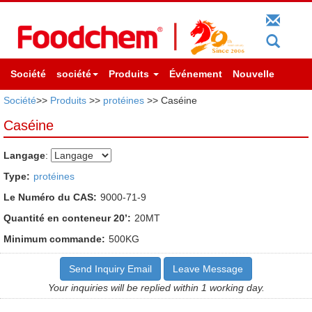
Société
société
Produits
Événement
Nouvelle
Société
>>
Produits
>>
protéines
>> Caséine
Caséine
Langage
:
Type:
protéines
Le Numéro du CAS:
9000-71-9
Quantité en conteneur 20’:
20MT
Minimum commande:
500KG
Send Inquiry Email
Leave Message
Your inquiries will be replied within 1 working day.