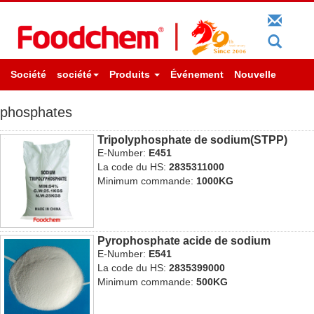
Société
société
Produits
Événement
Nouvelle
phosphates
Tripolyphosphate de sodium(STPP)
E-Number:
E451
La code du HS:
2835311000
Minimum commande:
1000KG
Pyrophosphate acide de sodium
E-Number:
E541
La code du HS:
2835399000
Minimum commande:
500KG