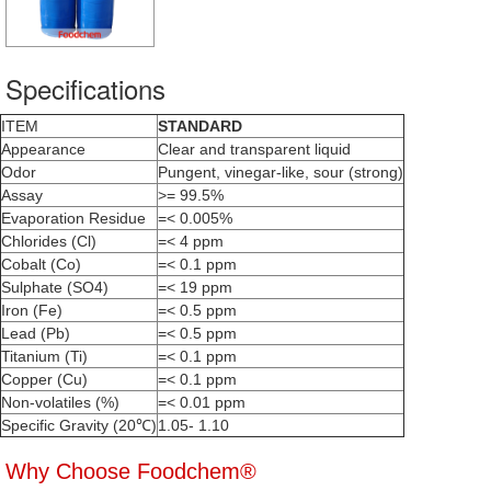
Specifications
ITEM
STANDARD
Appearance
Clear and transparent liquid
Odor
Pungent, vinegar-like, sour (strong)
Assay
>= 99.5%
Evaporation Residue
=< 0.005%
Chlorides (Cl)
=< 4 ppm
Cobalt (Co)
=< 0.1 ppm
Sulphate (SO4)
=< 19 ppm
Iron (Fe)
=< 0.5 ppm
Lead (Pb)
=< 0.5 ppm
Titanium (Ti)
=< 0.1 ppm
Copper (Cu)
=< 0.1 ppm
Non-volatiles (%)
=< 0.01 ppm
Specific Gravity (20℃)
1.05- 1.10
Why Choose Foodchem®