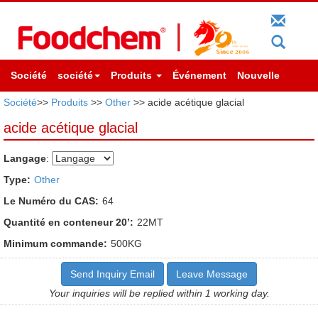
Société
société
Produits
Événement
Nouvelle
Société
>>
Produits
>>
Other
>> acide acétique glacial
acide acétique glacial
Langage
:
Type:
Other
Le Numéro du CAS:
64
Quantité en conteneur 20’:
22MT
Minimum commande:
500KG
Send Inquiry Email
Leave Message
Your inquiries will be replied within 1 working day.