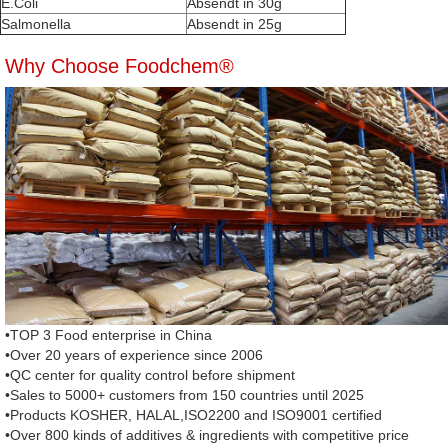
E.Coli
Absendt in 30g
Salmonella
Absendt in 25g
Why Choose Foodchem®
•TOP 3 Food enterprise in China
•Over 20 years of experience since 2006
•QC center for quality control before shipment
•Sales to 5000+ customers from 150 countries until 2025
•Products KOSHER, HALAL,ISO2200 and ISO9001 certified
•Over 800 kinds of additives & ingredients with competitive price