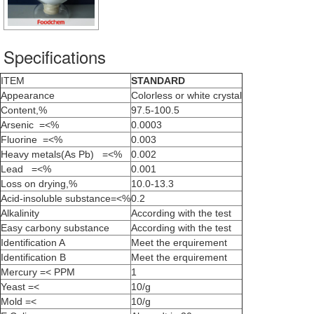
Specifications
ITEM
STANDARD
Appearance
Colorless or white crystal
Content,%
97.5-100.5
Arsenic =<%
0.0003
Fluorine =<%
0.003
Heavy metals(As Pb) =<%
0.002
Lead =<%
0.001
Loss on drying,%
10.0-13.3
Acid-insoluble substance=<%
0.2
Alkalinity
According with the test
Easy carbony substance
According with the test
Identification A
Meet the erquirement
Identification B
Meet the erquirement
Mercury =< PPM
1
Yeast =<
10/g
Mold =<
10/g