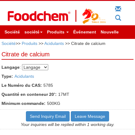
Société
société
Produits
Événement
Nouvelle
Société
>>
Produits
>>
Acidulants
>> Citrate de calcium
Citrate de calcium
Langage
:
Type:
Acidulants
Le Numéro du CAS:
5785
Quantité en conteneur 20’:
17MT
Minimum commande:
500KG
Send Inquiry Email
Leave Message
Your inquiries will be replied within 1 working day.