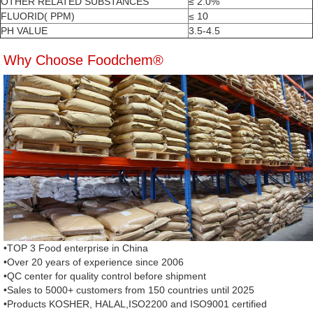
OTHER RELATED SUBSTANCES
≤ 2.0%
FLUORID( PPM)
≤ 10
PH VALUE
3.5-4.5
Why Choose Foodchem®
•TOP 3 Food enterprise in China
•Over 20 years of experience since 2006
•QC center for quality control before shipment
•Sales to 5000+ customers from 150 countries until 2025
•Products KOSHER, HALAL,ISO2200 and ISO9001 certified