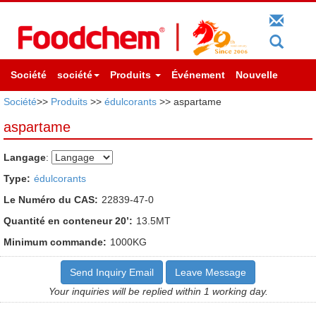
Société
société
Produits
Événement
Nouvelle
Société
>>
Produits
>>
édulcorants
>> aspartame
aspartame
Langage
:
Type:
édulcorants
Le Numéro du CAS:
22839-47-0
Quantité en conteneur 20’:
13.5MT
Minimum commande:
1000KG
Send Inquiry Email
Leave Message
Your inquiries will be replied within 1 working day.