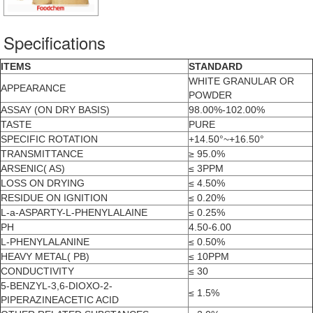
Specifications
ITEMS
STANDARD
WHITE GRANULAR OR
APPEARANCE
POWDER
ASSAY (ON DRY BASIS)
98.00%-102.00%
TASTE
PURE
SPECIFIC ROTATION
+14.50°~+16.50°
TRANSMITTANCE
≥ 95.0%
ARSENIC( AS)
≤ 3PPM
LOSS ON DRYING
≤ 4.50%
RESIDUE ON IGNITION
≤ 0.20%
L-a-ASPARTY-L-PHENYLALAINE
≤ 0.25%
PH
4.50-6.00
L-PHENYLALANINE
≤ 0.50%
HEAVY METAL( PB)
≤ 10PPM
CONDUCTIVITY
≤ 30
5-BENZYL-3,6-DIOXO-2-
≤ 1.5%
PIPERAZINEACETIC ACID