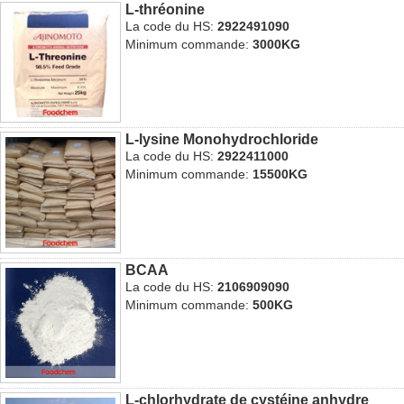
L-thréonine
La code du HS:
2922491090
Minimum commande:
3000KG
L-lysine Monohydrochloride
La code du HS:
2922411000
Minimum commande:
15500KG
BCAA
La code du HS:
2106909090
Minimum commande:
500KG
L-chlorhydrate de cystéine anhydre