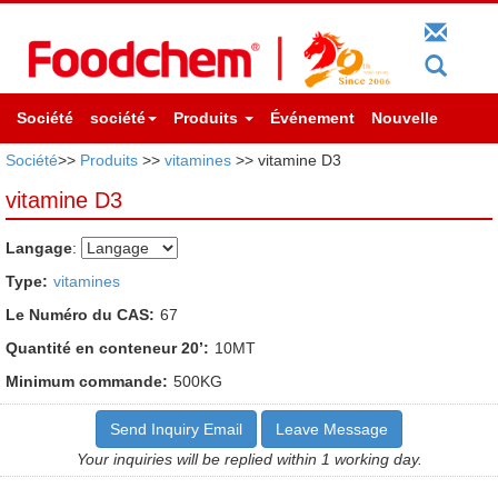
Société
société
Produits
Événement
Nouvelle
Société
>>
Produits
>>
vitamines
>> vitamine D3
vitamine D3
Langage
:
Type:
vitamines
Le Numéro du CAS:
67
Quantité en conteneur 20’:
10MT
Minimum commande:
500KG
Send Inquiry Email
Leave Message
Your inquiries will be replied within 1 working day.