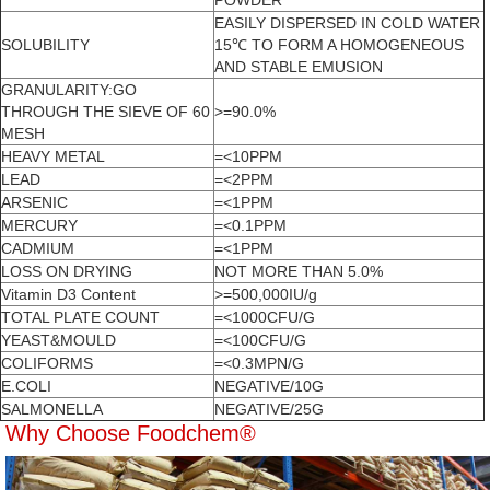
POWDER
EASILY DISPERSED IN COLD WATER
SOLUBILITY
15℃ TO FORM A HOMOGENEOUS
AND STABLE EMUSION
GRANULARITY:GO
THROUGH THE SIEVE OF 60
>=90.0%
MESH
HEAVY METAL
=<10PPM
LEAD
=<2PPM
ARSENIC
=<1PPM
MERCURY
=<0.1PPM
CADMIUM
=<1PPM
LOSS ON DRYING
NOT MORE THAN 5.0%
Vitamin D3 Content
>=500,000IU/g
TOTAL PLATE COUNT
=<1000CFU/G
YEAST&MOULD
=<100CFU/G
COLIFORMS
=<0.3MPN/G
E.COLI
NEGATIVE/10G
SALMONELLA
NEGATIVE/25G
Why Choose Foodchem®