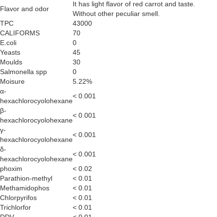
It has light flavor of red carrot and taste.
Flavor and odor
Without other peculiar smell.
TPC
43000
CALIFORMS
70
E.coli
0
Yeasts
45
Moulds
30
Salmonella spp
0
Moisure
5.22%
α-
< 0.001
hexachlorocyolohexane
β-
< 0.001
hexachlorocyolohexane
γ-
< 0.001
hexachlorocyolohexane
δ-
< 0.001
hexachlorocyolohexane
phoxim
< 0.02
Parathion-methyl
< 0.01
Methamidophos
< 0.01
Chlorpyrifos
< 0.01
Trichlorfor
< 0.01