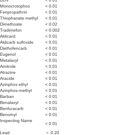
DDV
< 0.01
Monocrotophos
< 0.01
Fenpropathrin
< 0.01
Thiophanate methyl
< 0.01
Dimethoate
< 0.02
Tradimefon
< 0.002
Aldicard
< 0.01
Aldicarb sulfoxide
< 0.01
Diethofencarb
< 0.01
Eugenol
< 0.01
Metalaxyl
< 0.01
Amitrole
< 0.01
Atrazine
< 0.01
Aracide
< 0.01
Azinphos ethyl
< 0.01
Azinphos-methyl
< 0.01
Barban
< 0.01
Benalaxyl
< 0.01
Benfuracarb
< 0.01
Benomyl
< 0.01
Inspecting Name
< 0.01
Lead
＜ 0.20