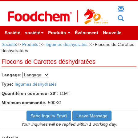
Société
société
Produits
Événement
Nouvelle
Société
>>
Produits
>>
légumes déshydratés
>> Flocons de Carottes
déshydratées
Flocons de Carottes déshydratées
Langage
:
Type:
légumes déshydratés
Quantité en conteneur 20’:
11MT
Minimum commande:
500KG
Send Inquiry Email
Leave Message
Your inquiries will be replied within 1 working day.