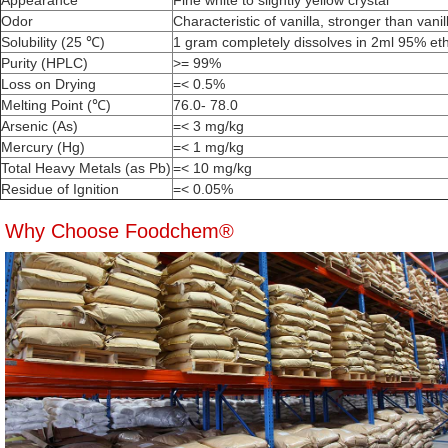
Appearance
Fine white to slightly yellow crystal
Odor
Characteristic of vanilla, stronger than vanil
Solubility (25 ℃)
1 gram completely dissolves in 2ml 95% eth
Purity (HPLC)
>= 99%
Loss on Drying
=< 0.5%
Melting Point (℃)
76.0- 78.0
Arsenic (As)
=< 3 mg/kg
Mercury (Hg)
=< 1 mg/kg
Total Heavy Metals (as Pb)
=< 10 mg/kg
Residue of Ignition
=< 0.05%
Why Choose Foodchem®