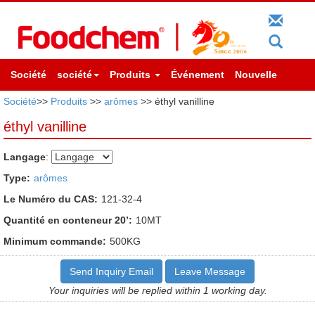
Société
société
Produits
Événement
Nouvelle
Société
>>
Produits
>>
arômes
>> éthyl vanilline
éthyl vanilline
Langage
:
Type:
arômes
Le Numéro du CAS:
121-32-4
Quantité en conteneur 20’:
10MT
Minimum commande:
500KG
Send Inquiry Email
Leave Message
Your inquiries will be replied within 1 working day.