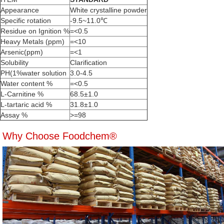
Appearance
White crystalline powder
Specific rotation
-9.5~11.0℃
Residue on Ignition %
=<0.5
Heavy Metals (ppm)
=<10
Arsenic(ppm)
=<1
Solubility
Clarification
PH(1%water solution
3.0-4.5
Water content %
=<0.5
L-Carnitine %
68.5±1.0
L-tartaric acid %
31.8±1.0
Assay %
>=98
Why Choose Foodchem®