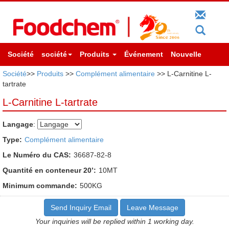
Société
société
Produits
Événement
Nouvelle
Société
>>
Produits
>>
Complément alimentaire
>> L-Carnitine L-
tartrate
L-Carnitine L-tartrate
Langage
:
Type:
Complément alimentaire
Le Numéro du CAS:
36687-82-8
Quantité en conteneur 20’:
10MT
Minimum commande:
500KG
Send Inquiry Email
Leave Message
Your inquiries will be replied within 1 working day.