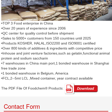
•TOP 3 Food enterprise in China
•Over 20 years of experience since 2006
•QC center for quality control before shipment
•Sales to 5000+ customers from 150 countries until 2025
•Products KOSHER, HALAL,ISO2200 and ISO9001 certified
•Over 800 kinds of additives & ingredients with competitive price
•Inhouse and joint venture factories,such as gelatin,functional animal
protein and sodium saccharin
•7 warehouses in China main port,1 bonded warehouse in Shanghai
free trade zone
•1 bonded warehouse in Belgium, America
•FCL,2--5mt LCL ,Mixed container, year contract available
The PDF File Of Foodchem® Products: