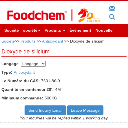
Société
société
Produits
Événement
Nouvelle
Société
>>
Produits
>>
Antioxydant
>> Dioxyde de silicium
Dioxyde de silicium
Langage
:
Type:
Antioxydant
Le Numéro du CAS:
7631-86-9
Quantité en conteneur 20’:
4MT
Minimum commande:
500KG
Send Inquiry Email
Leave Message
Your inquiries will be replied within 1 working day.