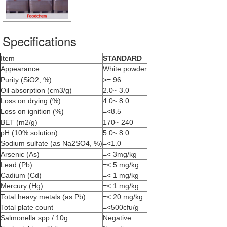
Specifications
Item
STANDARD
Appearance
White powder
Purity (SiO2, %)
>= 96
Oil absorption (cm3/g)
2.0~ 3.0
Loss on drying (%)
4.0~ 8.0
Loss on ignition (%)
=<8.5
BET (m2/g)
170~ 240
pH (10% solution)
5.0~ 8.0
Sodium sulfate (as Na2SO4, %)
=<1.0
Arsenic (As)
=< 3mg/kg
Lead (Pb)
=< 5 mg/kg
Cadium (Cd)
=< 1 mg/kg
Mercury (Hg)
=< 1 mg/kg
Total heavy metals (as Pb)
=< 20 mg/kg
Total plate count
=<500cfu/g
Salmonella spp./ 10g
Negative