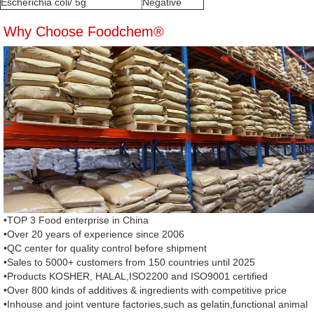
Escherichia coli/ 5g
Negative
Why Choose Foodchem®
•TOP 3 Food enterprise in China
•Over 20 years of experience since 2006
•QC center for quality control before shipment
•Sales to 5000+ customers from 150 countries until 2025
•Products KOSHER, HALAL,ISO2200 and ISO9001 certified
•Over 800 kinds of additives & ingredients with competitive price
•Inhouse and joint venture factories,such as gelatin,functional animal