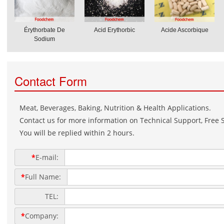
Érythorbate De
Acid Erythorbic
Acide Ascorbique
Sodium