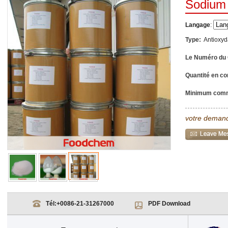
Sodium
Langage
:
Type:
Antioxyd
Le Numéro du
Quantité en co
Minimum com
votre demand
Tél:
+0086-21-31267000
PDF Download