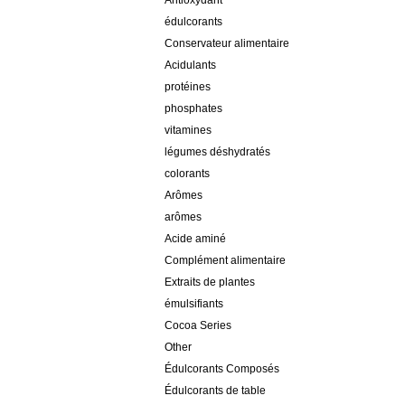
Antioxydant
édulcorants
Conservateur alimentaire
Acidulants
protéines
phosphates
vitamines
légumes déshydratés
colorants
Arômes
arômes
Acide aminé
Complément alimentaire
Extraits de plantes
émulsifiants
Cocoa Series
Other
Édulcorants Composés
Édulcorants de table