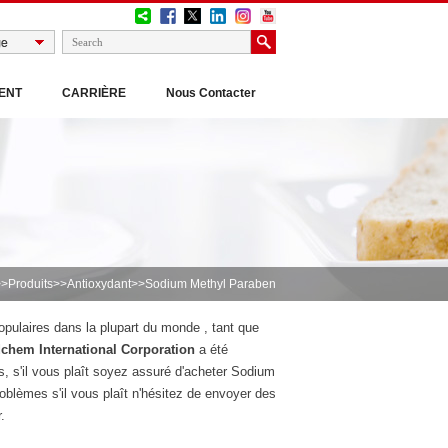
ENT
CARRIÈRE
Nous Contacter
>>
Produits
>>
Antioxydant
>>Sodium Methyl Paraben
populaires dans la plupart du monde , tant que
chem International Corporation
a été
s, s'il vous plaît soyez assuré d'acheter Sodium
lèmes s'il vous plaît n'hésitez de envoyer des
.