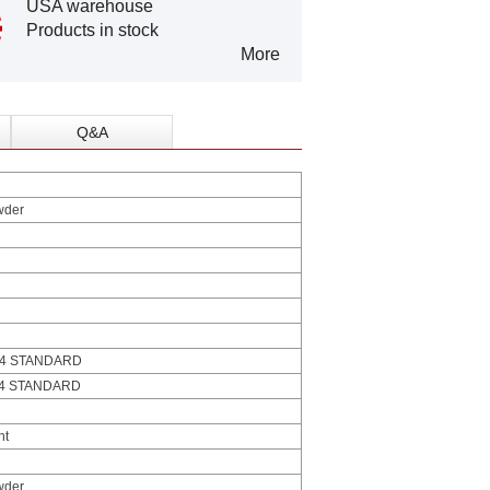
USA warehouse
Products in stock
More
Q&A
wder
24 STANDARD
24 STANDARD
nt
wder