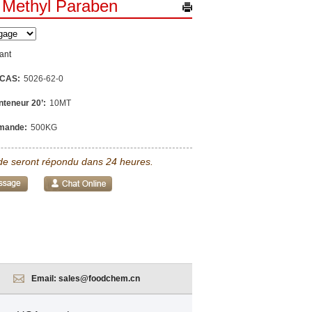
 Methyl Paraben
ant
 CAS:
5026-62-0
nteneur 20’:
10MT
mande:
500KG
e seront répondu dans 24 heures.
Email:
sales@foodchem.cn