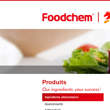
Produits
Ingrédients alimentaires
épaississants