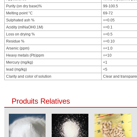
Purity (on dry base)%
99-100.5
Melting point °C
69-72
Sulphated ash %
=<0.05
Acidity (mlNaOH0.1M)
=<0.1
Loss on drying %
=<0.5
Residue %
=<0.10
Arsenic (ppm)
=<1.0
Heavy metals (Pb)ppm
=<10
Mercury (mg/kg)
<1
lead (mg/kg)
<5
Clarity and color of solution
Clear and transpare
Produits Relatives