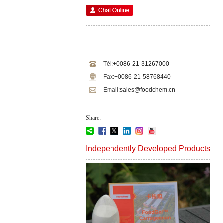
Tél:
+0086-21-31267000
Fax:
+0086-21-58768440
Email:
sales@foodchem.cn
Share:
Independently Developed Products