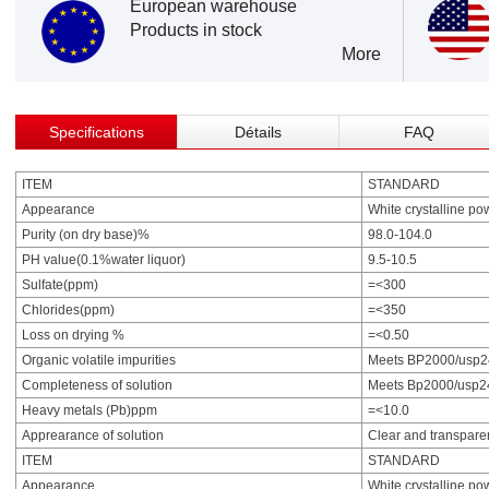
European warehouse
Products in stock
More
Specifications
Détails
FAQ
ITEM
STANDARD
Appearance
White crystalline po
Purity (on dry base)%
98.0-104.0
PH value(0.1%water liquor)
9.5-10.5
Sulfate(ppm)
=<300
Chlorides(ppm)
=<350
Loss on drying %
=<0.50
Organic volatile impurities
Meets BP2000/usp
Completeness of solution
Meets Bp2000/usp
Heavy metals (Pb)ppm
=<10.0
Apprearance of solution
Clear and transpare
ITEM
STANDARD
Appearance
White crystalline po