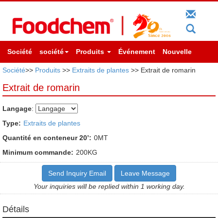
Société
société
Produits
Événement
Nouvelle
Société
>>
Produits
>>
Extraits de plantes
>> Extrait de romarin
Extrait de romarin
Langage
:
Type:
Extraits de plantes
Quantité en conteneur 20’:
0MT
Minimum commande:
200KG
Send Inquiry Email
Leave Message
Your inquiries will be replied within 1 working day.
Détails