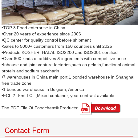
•TOP 3 Food enterprise in China
•Over 20 years of experience since 2006
•QC center for quality control before shipment
•Sales to 5000+ customers from 150 countries until 2025
•Products KOSHER, HALAL,ISO2200 and ISO9001 certified
•Over 800 kinds of additives & ingredients with competitive price
•Inhouse and joint venture factories,such as gelatin,functional animal
protein and sodium saccharin
•7 warehouses in China main port,1 bonded warehouse in Shanghai
free trade zone
•1 bonded warehouse in Belgium, America
•FCL,2--5mt LCL ,Mixed container, year contract available
The PDF File Of Foodchem® Products: