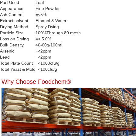
Part Used
Leaf
Appearance
Fine Powder
Ash Content
=<5%
Extract solvent
Ethanol & Water
Drying Method
Spray Dying
Particle Size
100%Through 80 mesh
Loss on Drying
=< 5.0%
Bulk Density
40-60g/100ml
Arsenic
=<2ppm
Lead
=<2ppm
Total Plate Count
=<1000cfu/g
Total Yeast & Mold
=<100cfu/g
Why Choose Foodchem®