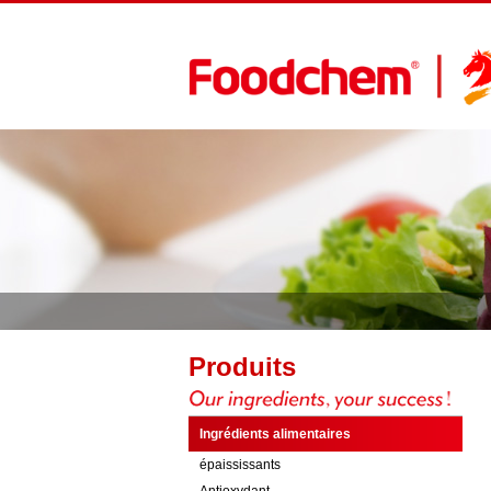
Produits
Ingrédients alimentaires
épaississants