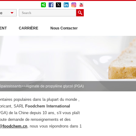
ENT
CARRIÈRE
Nous Contacter
épaississants
>>Alginate de propylène glycol (PGA)
entaires populaires dans la plupart du monde ,
fabricant, SARL
Foodchem International
PGA) de la Chine depuis 10 ans, s'il vous plaît
Toute demande de renseignements et des
s@foodchem.cn
, nous vous répondrons dans 1