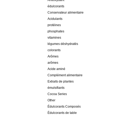
Antioxydant
édulcorants
Conservateur alimentaire
Acidulants
protéines
phosphates
vitamines
légumes déshydratés
colorants
Arômes
arômes
Acide aminé
Complément alimentaire
Extraits de plantes
émulsifiants
Cocoa Series
Other
Édulcorants Composés
Édulcorants de table