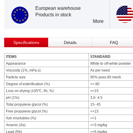
European warehouse
Products in stock
More
Specifications
Détails
FAQ
ITEMS
STANDARD
Appearance
White to off-white powder
Viscosity (1%, mPa.s)
As per need
Particle size
95% pass 80 mesh
Degree of esterification (%)
>= 80
Loss on drying (105℃, 4h, %)
=<15
pH (1%)
3.0- 4.5
Total propylene glycol (%)
15- 45
Free propylene glycol (%)
=<15
Ash insolubles (%)
=<1
Arsenic (As)
=<3 mg/kg
Lead (Pb)
=<5 mg/kg