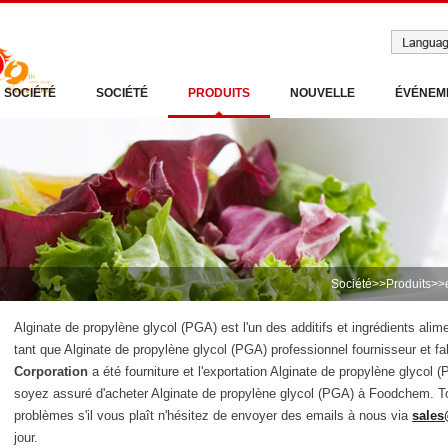
SOCIÉTÉ
SOCIÉTÉ
PRODUITS
NOUVELLE
ÉVÉNEM
Société
>>
Produits
>>
Alginate de propylène glycol (PGA) est l'un des additifs et ingrédients alim
tant que Alginate de propylène glycol (PGA) professionnel fournisseur et 
Corporation
a été fourniture et l'exportation Alginate de propylène glycol (
soyez assuré d'acheter Alginate de propylène glycol (PGA) à Foodchem. 
problèmes s'il vous plaît n'hésitez de envoyer des emails à nous via
sale
jour.