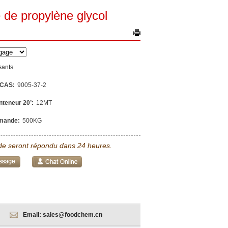
e de propylène glycol
sants
 CAS:
9005-37-2
nteneur 20’:
12MT
mande:
500KG
e seront répondu dans 24 heures.
Email:
sales@foodchem.cn