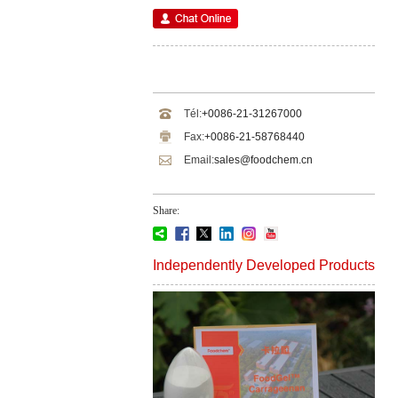
Tél:
+0086-21-31267000
Fax:
+0086-21-58768440
Email:
sales@foodchem.cn
Share:
Independently Developed Products