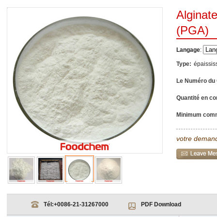
Alginat
(PGA)
Langage
:
Type:
épaissis
Le Numéro du
Quantité en co
Minimum com
votre demand
Tél:
+0086-21-31267000
PDF Download