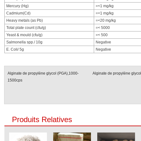
Mercury (Hg)
=<1 mg/kg
Cadmium(Cd)
=<1 mg/kg
Heavy metals (as Pb)
=<20 mg/kg
Total plate count (cfu/g)
=< 5000
Yeast & mould (cfu/g)
=< 500
Salmonella spp./ 10g
Negative
E. Coli/ 5g
Negative
Alginate de propylène glycol (PGA),1000-
Alginate de propylène glyc
1500cps
Produits Relatives