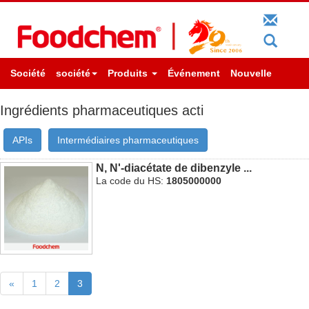
Société
société
Produits
Événement
Nouvelle
Ingrédients pharmaceutiques acti
APIs
Intermédiaires pharmaceutiques
N, N'-diacétate de dibenzyle ...
La code du HS:
1805000000
«
1
2
3